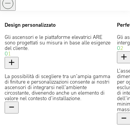
Design personalizzato
Perfe
Gli ascensori e le piattaforme elevatrici ARE
Gli a
sono progettati su misura in base alle esigenze
interg
del cliente.
02
01
L’ass
La possibilità di scegliere tra un’ampia gamma
dimen
di finiture e personalizzazioni consente ai nostri
per og
ascensori di integrarsi nell’ambiente
esclu
circostante, divenendo anche un elemento di
di int
valore nel contesto d’installazione.
dell’i
minim
massim