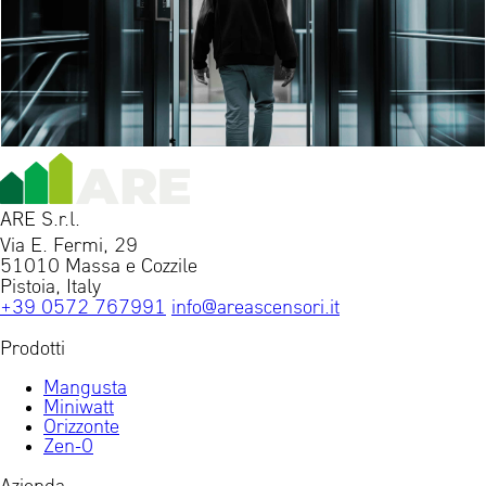
ARE S.r.l.
Via E. Fermi, 29
51010 Massa e Cozzile
Pistoia, Italy
+39 0572 767991
info@areascensori.it
Prodotti
Mangusta
Miniwatt
Orizzonte
Zen-0