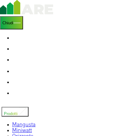
Chiudi
Home
Chi siamo
Ricerca e sviluppo
News
Installatori
Contatti
Prodotti
Mangusta
Miniwatt