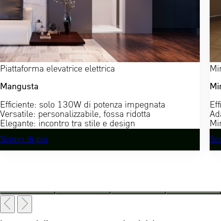
Piattaforma elevatrice elettrica
Min
Mangusta
Mi
Efficiente: solo 130W di potenza impegnata
Ef
Versatile: personalizzabile, fossa ridotta
Ada
Elegante: incontro tra stile e design
Mi
Scopri di più
Sco