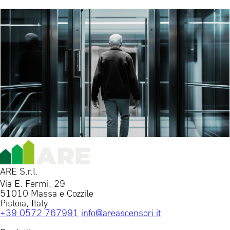
ARE S.r.l.
Via E. Fermi, 29
51010 Massa e Cozzile
Pistoia, Italy
+39 0572 767991
info@areascensori.it