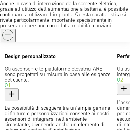
Anche in caso di interruzione della corrente elettrica,
grazie all’utilizzo dell’alimentazione a batteria, è possibile
continuare a utilizzare l’impianto. Questa caratteristica si
rivela particolarmente importante specialmente in
presenza di persone con ridotta mobilità o anziani.
Design personalizzato
Perfe
Gli ascensori e le piattaforme elevatrici ARE
Gli a
sono progettati su misura in base alle esigenze
interg
del cliente.
02
01
L’ass
La possibilità di scegliere tra un’ampia gamma
dimen
di finiture e personalizzazioni consente ai nostri
per og
ascensori di integrarsi nell’ambiente
esclu
circostante, divenendo anche un elemento di
di int