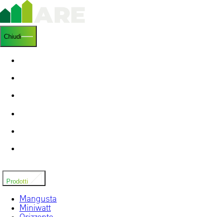
Chiudi
Home
Chi siamo
Ricerca e sviluppo
News
Installatori
Contatti
Prodotti
Mangusta
Miniwatt