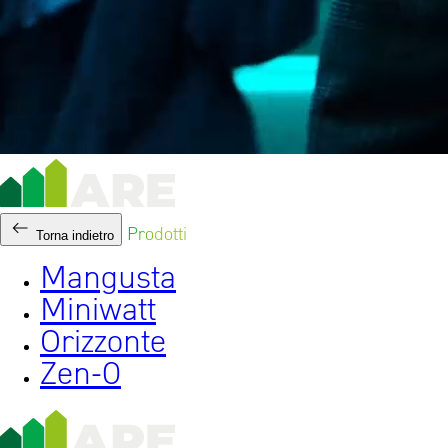
Prodotti
Torna indietro
Mangusta
Miniwatt
Orizzonte
Zen-0