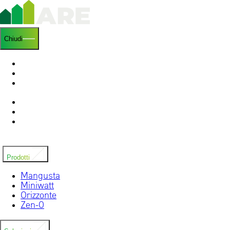
Chiudi
Home
Chi siamo
Ricerca e sviluppo
News
Installatori
Contatti
Prodotti
Mangusta
Miniwatt
Orizzonte
Zen-0