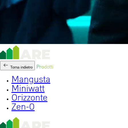
Prodotti
Torna indietro
Mangusta
Miniwatt
Orizzonte
Zen-0