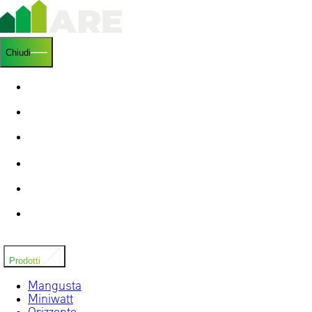
Chiudi
Home
Chi siamo
Ricerca e sviluppo
News
Installatori
Contatti
Prodotti
Mangusta
Miniwatt