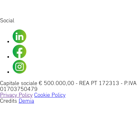
Social
Capitale sociale € 500.000,00
-
REA PT 172313
-
P.IVA
01703750479
Privacy Policy
Cookie Policy
Credits
Demia
A.R.E. S.r.l. ha ricevuto un aiuto di stato di € 1.150,91
nel 2024. Questo incentivo rientra nell'ambito degli
"Incent.50% L.92/12 art.4 c.8-11 (Regolamento (UE) n.
2831/2013 regime "de minimis")" ed è stato erogato
sotto forma di sgravi contributivi dall'INPS.