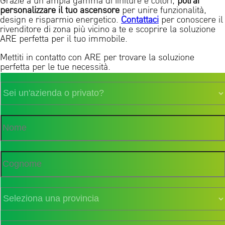
Grazie a un’ampia gamma di finiture e colori,
potrai
personalizzare il tuo ascensore
per unire funzionalità,
design e risparmio energetico.
Contattaci
per conoscere il
rivenditore di zona più vicino a te e scoprire la soluzione
ARE perfetta per il tuo immobile.
Mettiti in contatto con ARE per trovare la soluzione
perfetta per le tue necessità.
Sei
un'azienda
o
privato?