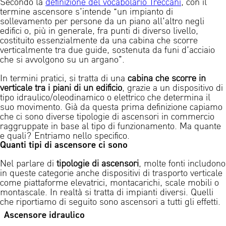
Secondo la
definizione
del vocabolario Treccani
, con il
termine
ascensore
s’intende “un impianto di
sollevamento per persone da un piano all’altro negli
edifici o, più in generale, fra punti di diverso livello,
costituito essenzialmente da una cabina che scorre
verticalmente tra due guide, sostenuta da funi d’acciaio
che si avvolgono su un argano”.
In termini pratici, si tratta di una
cabina che scorre in
verticale tra i piani di un edificio
, grazie a un dispositivo di
tipo idraulico/oleodinamico o elettrico che determina il
suo movimento. Già da questa prima definizione capiamo
che ci sono diverse tipologie di ascensori in commercio
raggruppate in base al tipo di funzionamento. Ma quante
e quali? Entriamo nello specifico.
Quanti tipi di ascensore ci sono
Nel parlare di
tipologie di ascensori
, molte fonti includono
in queste categorie anche dispositivi di trasporto verticale
come piattaforme elevatrici, montacarichi, scale mobili o
montascale. In realtà si tratta di impianti diversi. Quelli
che riportiamo di seguito sono ascensori a tutti gli effetti.
Ascensore idraulico