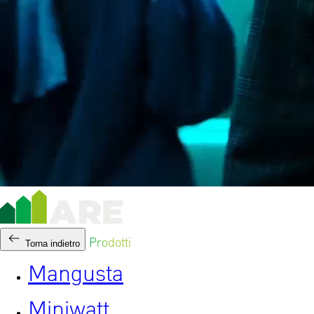
Prodotti
Torna indietro
Mangusta
Miniwatt