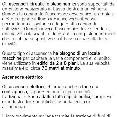
Gli
ascensori idraulici o oleodinamici
sono supportati da
un pistone posizionato in basso dentro a un cilindro.
Quando la cabina dell’ascensore deve salire, un motore
elettrico spinge il fluido idraulico verso il basso
permettendo al pistone collegato alla cabina di
sollevarsi. Quando invece l’ascensore deve scendere,
una valvola rilascia il fluido idraulico dal pistone in modo
che la cabina si sposti verso il basso grazie alla forza
gravità.
Questo tipo di ascensore
ha bisogno di un locale
macchine
per ospitare le varie componenti e, di solito,
viene utilizzato in
edifici da 2 a 8 piani.
La sua velocità
massima è di circa
70 metri al minuto
.
Ascensore elettrico
Gli
ascensori elettrici
, chiamati anche
a fune
o
a
contrappeso
,
rappresentano la tipologia più
tradizionale.
Sono
adatti a tutti i tipi di edifici
, comprese
grandi strutture pubbliche, ospedaliere o di
accoglienza.
Il loro movimento avviene tramite la trazione di funi di