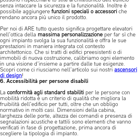
possono rispecchiare lo stile architettonico dell’edificio
senza intaccare la sicurezza e la funzionalità. Inoltre è
possibile aggiungere
funzioni speciali o accessori
che
rendano ancora più unico il prodotto.
Per noi di ARE tutto questo significa progettare elevatori
nell’ottica della
massima
personalizzazione
per far sì che
ogni impianto svolga la sua funzionalità e offra le sue
prestazioni in maniera integrata col contesto
architettonico. Che si tratti di edifici preesistenti o di
immobili di nuova costruzione, calibriamo ogni elemento
in una visione d’insieme a partire dalle tue esigenze.
Scopri come ci riusciamo nell’articolo sui nostri
ascensori
di design
!
6. Accessibilità per persone disabili
La
conformità agli standard stabiliti
per le persone con
mobilità ridotta è un criterio di qualità che migliora la
fruibilità dell’edificio per tutti, oltre che un obbligo
normativo in molti casi. Dimensioni della cabina,
larghezza delle porte, altezza dei comandi e presenza di
segnalazioni acustiche e tattili sono elementi che vanno
verificati in fase di progettazione, prima ancora di
scegliere la tipologia di impianto.