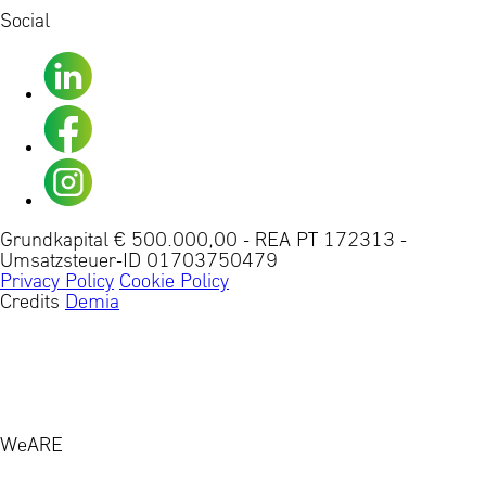
Social
Grundkapital € 500.000,00
-
REA PT 172313
-
Umsatzsteuer-ID 01703750479
Privacy Policy
Cookie Policy
Credits
Demia
A.R.E. S.r.l. ha ricevuto un aiuto di stato di € 1.150,91
nel 2024. Questo incentivo rientra nell'ambito degli
"Incent.50% L.92/12 art.4 c.8-11 (Regolamento (UE) n.
2831/2013 regime "de minimis")" ed è stato erogato
sotto forma di sgravi contributivi dall'INPS.
WeARE