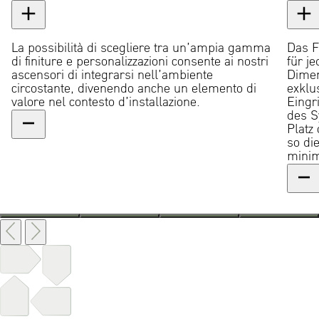
La possibilità di scegliere tra un’ampia gamma
Das F
di finiture e personalizzazioni consente ai nostri
für j
ascensori di integrarsi nell’ambiente
Dimen
circostante, divenendo anche un elemento di
exklu
valore nel contesto d’installazione.
Eingr
des S
Platz
so di
minim