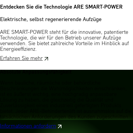
Entdecken Sie die Technologie ARE SMART-POWER
Elektrische, selbst regenerierende Aufzüge
ARE SMART-POWER steht für die innovative, patentierte
Technologie, die wir für den Betrieb unserer Aufzüge
verwenden. Sie bietet zahlreiche Vorteile im Hinblick auf
Energieeffizienz.
Erfahren Sie mehr
Absolute Anpassungsfähigkeit
Wenn bauliche, räumliche oder behördliche
Beschränkungen die Wahlmöglichkeiten einschränken,
ist es äußerst wichtig, eine hochgradig anpassbare
Lösung zu haben, die gleichzeitig die Qualität und
Zuverlässigkeit eines industriell gefertigten Produkts
bietet. Jeder ARE-Behindertenlift ist ausnahmslos auf die
tatsächlichen Anforderungen des Kunden zugeschnitten.
Informationen anfordern