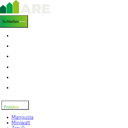
Schließen
Startseite
Uber uns
Forschung & Entwicklung
Unser Blog
Aufzugsmonteure
Kontakte
Produkte
Mangusta
Miniwatt