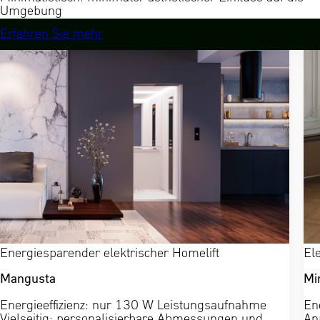
Umgebung
Erfahren Sie mehr
Energiesparender elektrischer Homelift
El
Mangusta
Mi
Energieeffizienz: nur 130 W Leistungsaufnahme
En
Vielseitig: personalisierbare Abmessungen und
An